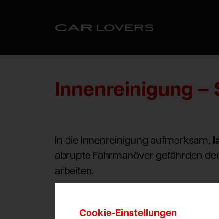
Innenreinigung – 
In die Innenreinigung aufmerksam,
l
abrupte Fahrmanöver gefährden den 
arbeiten.
Cookie-Einstellungen