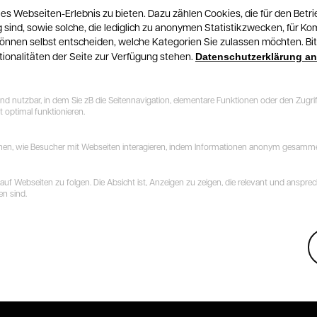
s Webseiten-Erlebnis zu bieten. Dazu zählen Cookies, die für den Betri
ind, sowie solche, die lediglich zu anonymen Statistikzwecken, für Ko
können selbst entscheiden, welche Kategorien Sie zulassen möchten. Bitt
Datenschutzerklärung a
tionalitäten der Seite zur Verfügung stehen.
nutzbar, in dem Sie zB die Seitennavigation, elementare Funktionen oder den Zugrif
 optimal funktionieren.
stehen, wie Besucher mit Webseiten interagieren, indem Informationen anonym gesamm
 Webseiten zu folgen. Die Absicht ist, Anzeigen zu zeigen, die relevant und anspre
en sind.