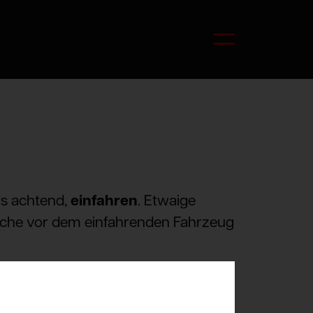
rs achtend,
einfahren
. Etwaige
elche vor dem einfahrenden Fahrzeug