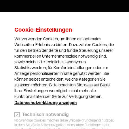
Cookie-Einstellungen
Wir verwenden Cookies, um Ihnen ein optimales
Webseiten-Erlebnis zu bieten. Dazu zählen Cookies, die
für den Betrieb der Seite und für die Steuerung unserer
kommerziellen Unternehmensziele notwendig sind,
sowie solche, die lediglich zu anonymen
Statistikzwecken, für Komforteinstellungen oder zur
Anzeige personalisierter Inhalte genutzt werden. Sie
Öffnungszeiten*
können selbst entscheiden, welche Kategorien Sie
*An allen gesetzlichen Feiertagen geschlossen
zulassen möchten. Bitte beachten Sie, dass auf Basis
Ihrer Einstellungen womöglich nicht mehr alle
Funktionalitäten der Seite zur Verfügung stehen.
Datenschutzerklärung anzeigen
Technisch notwendig
Außenreinigung
Notwendige Cookies machen diese Website grundlegend nutzbar,
textile Waschstraße + Drive In Kassa
in dem Sie zB die Seitennavigation, elementare Funktionen oder