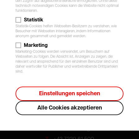
geöffnet
den Zugriff auf abgesicherte Bereiche ermöglichen. Ohne diese
technisch notwendigen Cookies kann die Website nicht optimal
funktionieren.
Innenreinigung
Statistik
Info Point + Cafe
Statistik-Cookies helfen Webseiten-Besitzern zu verstehen, wie
geöffnet
Besucher mit Webseiten interagieren, indem Informationen
anonym gesammelt und gemeldet werden.
Marketing
Marketing-Cookies werden verwendet, um Besuchern auf
Webseiten zu folgen. Die Absicht ist, Anzeigen zu zeigen, die
relevant und ansprechend für den einzelnen Benutzer sind und
daher wertvoller für Publisher und werbetreibende Drittparteien
sind.
Einstellungen speichen
Linz-Pasching
Alle Cookies akzeptieren
Pasching Point Nr. 2
A-4061 Pasching