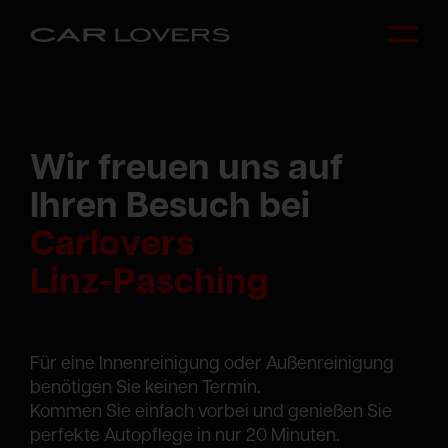
W
i
r
f
r
e
u
e
n
u
n
s
a
u
f
I
h
r
e
n
B
e
s
u
c
h
b
e
i
C
a
r
l
o
v
e
r
s
L
i
n
z
-
P
a
s
c
h
i
n
g
Für eine Innenreinigung oder Außenreinigung
benötigen Sie keinen Termin.
Kommen Sie einfach vorbei und genießen Sie
perfekte Autopflege in nur 20 Minuten.