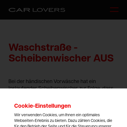
Waschstraße -
Scheibenwischer AUS
Bei der händischen Vorwäsche hat ein
loslaufender Scheibenwischer zur Folge, dass
der vom loslaufenden Scheibenwischer
abgelenkte Wasserstrahl der Vorwaschlanze
Cookie-Einstellungen
dem
Mitarbeiter eine unfreiwillige und
durchaus unangenehme sowie auch
Wir verwenden Cookies, um Ihnen ein optimales
Webseiten-Erlebnis zu bieten. Dazu zählen Cookies, die
ungesunde Gesichtsdusche inkl.
für den Betrieb der Seite und für die Steuerung unserer