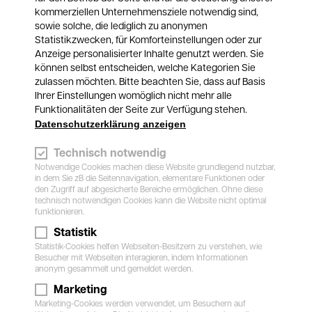
Vorwaschchemie beschert
. Ein in der
kommerziellen Unternehmensziele notwendig sind,
Waschstraße (los)laufender
Scheibenwischer
sowie solche, die lediglich zu anonymen
birgt die sehr große Gefahr,
dass eine der
Statistikzwecken, für Komforteinstellungen oder zur
Waschwalzen bzw. Textilien diesen erfasst
Anzeige personalisierter Inhalte genutzt werden. Sie
können selbst entscheiden, welche Kategorien Sie
und beschädigt bzw. abbricht
und im
zulassen möchten. Bitte beachten Sie, dass auf Basis
schlimmsten Fall auch noch das Fahrzeug
Ihrer Einstellungen womöglich nicht mehr alle
beschädigt.
Funktionalitäten der Seite zur Verfügung stehen.
Datenschutzerklärung anzeigen
Technisch notwendig
Notwendige Cookies machen diese Website grundlegend nutzbar,
in dem Sie zB die Seitennavigation, elementare Funktionen oder
den Zugriff auf abgesicherte Bereiche ermöglichen. Ohne diese
technisch notwendigen Cookies kann die Website nicht optimal
funktionieren.
Statistik
Statistik-Cookies helfen Webseiten-Besitzern zu verstehen, wie
Besucher mit Webseiten interagieren, indem Informationen
anonym gesammelt und gemeldet werden.
Linz-Pasching
Marketing
Marketing-Cookies werden verwendet, um Besuchern auf